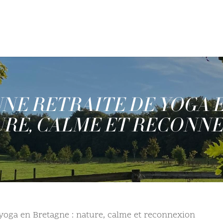
NE RETRAITE DE YOGA E
RE, CALME ET RECONN
 yoga en Bretagne : nature, calme et reconnexion