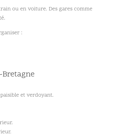
n train ou en voiture. Des gares comme
té.
rganiser :
e-Bretagne
paisible et verdoyant.
rieur.
ieur.