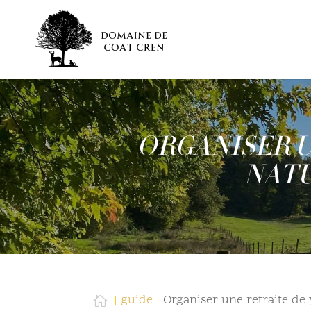
ORGANISER U
NATU
guide
Organiser une retraite de
