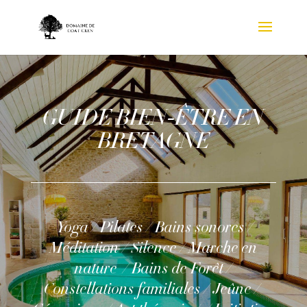
GUIDE BIEN-ÊTRE EN
BRETAGNE
Yoga / Pilates / Bains sonores /
Méditation / Silence / Marche en
nature / Bains de Forêt /
Constellations familiales / Jeûne /