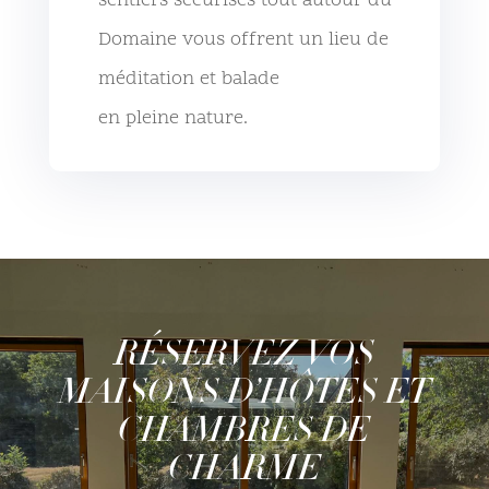
sentiers sécurisés tout autour du
Domaine vous offrent un lieu de
méditation et balade
en pleine nature.
RÉSERVEZ VOS
MAISONS D’HÔTES ET
CHAMBRES DE
CHARME