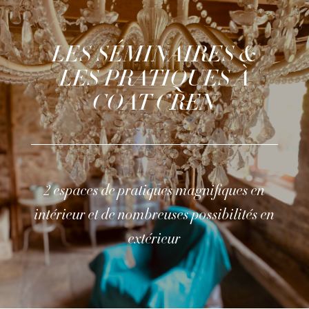
LES SÉMINAIRES &
LES PRATIQUES À
COAT CREN
2 espaces de pratiques magnifiques en
intérieur et de nombreuses possibilités en
extérieur